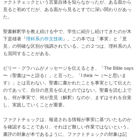
ァクトチェックという言葉自体を知らなかったが、ある面から
見ると初めてだが、ある面から見るとすでに深い関わりがあっ
た。
聖書解釈学を教え続ける中で、学生に紹介し続けてきたのが木
下是雄著『
理科系の作文技術
』。この本では「事実」と「意
見」の明確な区別が強調されている。この２つは、理科系の人
も混同することがある。
ビリー・グラハムがメッセージを伝えるとき、「The Bible says
〜（聖書は〜と語る）」と言った。「I think 〜（〜と思いま
す）」とは言わない。聖書に書かれたことを事実として伝えた
のであって、自分の意見を伝えたのではない。聖書を読む上で
も、何が事実で、何が意見（解釈）なのか、まずはそれを自覚
し、実践していくことが重要。
ファクトチェックは、報道される情報が事実に基づいたものか
を確認することであり、それほど難しい作業ではないという。
書評の対象が本であるように、ファクトチェックの対象は記