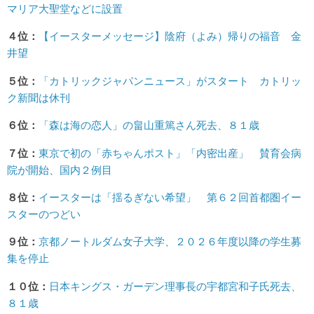
マリア大聖堂などに設置
４位：
【イースターメッセージ】陰府（よみ）帰りの福音 金
井望
５位：
「カトリックジャパンニュース」がスタート カトリッ
ク新聞は休刊
６位：
「森は海の恋人」の畠山重篤さん死去、８１歳
７位：
東京で初の「赤ちゃんポスト」「内密出産」 賛育会病
院が開始、国内２例目
８位：
イースターは「揺るぎない希望」 第６２回首都圏イー
スターのつどい
９位：
京都ノートルダム女子大学、２０２６年度以降の学生募
集を停止
１０位：
日本キングス・ガーデン理事長の宇都宮和子氏死去、
８１歳