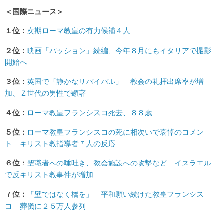
＜国際ニュース＞
１位：
次期ローマ教皇の有力候補４人
２位：
映画「パッション」続編、今年８月にもイタリアで撮影
開始へ
３位：
英国で「静かなリバイバル」 教会の礼拝出席率が増
加、Ｚ世代の男性で顕著
４位：
ローマ教皇フランシスコ死去、８８歳
５位：
ローマ教皇フランシスコの死に相次いで哀悼のコメン
ト キリスト教指導者７人の反応
６位：
聖職者への唾吐き、教会施設への攻撃など イスラエル
で反キリスト教事件が増加
７位：
「壁ではなく橋を」 平和願い続けた教皇フランシス
コ 葬儀に２５万人参列