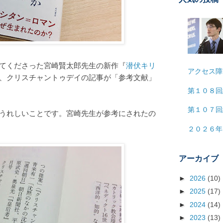
てくださった宮崎賢太郎先生の新作『
潜伏キリ
アクセス障
、クリスチャントゥデイの記事が「参考文献」
第１０８回
第１０７回
うれしいことです。宮崎先生が参考にされたの
２０２６年
アーカイブ
►
2026
(10)
►
2025
(17)
►
2024
(14)
►
2023
(13)