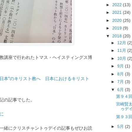
►
2022
(13)
►
2021
(24)
►
2020
(25)
►
2019
(9)
▼
2018
(20)
►
12月
(2
►
11月
(2
教講座で行われたトマス・ヘイスティングス博
►
10月
(2
►
9月
(1)
►
8月
(3)
“日本”のキリスト教へ 日本におけるキリスト
►
7月
(3)
▼
6月
(3)
第９４回
記の記事でした。
宮崎賢
ゥデ
に
第９３回
►
5月
(2)
一緒にクリスチャントゥデイの記事もぜひお読