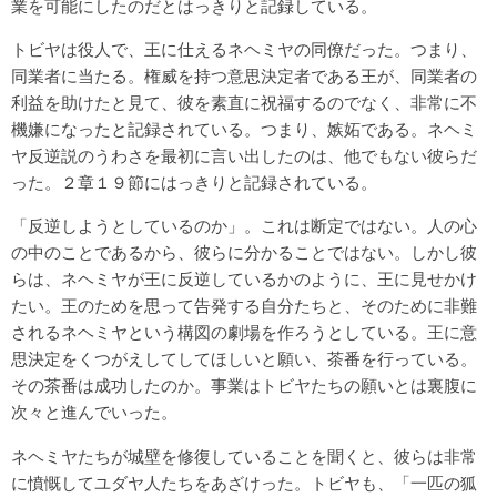
業を可能にしたのだとはっきりと記録している。
トビヤは役人で、王に仕えるネヘミヤの同僚だった。つまり、
同業者に当たる。権威を持つ意思決定者である王が、同業者の
利益を助けたと見て、彼を素直に祝福するのでなく、非常に不
機嫌になったと記録されている。つまり、嫉妬である。ネヘミ
ヤ反逆説のうわさを最初に言い出したのは、他でもない彼らだ
った。２章１９節にはっきりと記録されている。
「反逆しようとしているのか」。これは断定ではない。人の心
の中のことであるから、彼らに分かることではない。しかし彼
らは、ネヘミヤが王に反逆しているかのように、王に見せかけ
たい。王のためを思って告発する自分たちと、そのために非難
されるネヘミヤという構図の劇場を作ろうとしている。王に意
思決定をくつがえしてしてほしいと願い、茶番を行っている。
その茶番は成功したのか。事業はトビヤたちの願いとは裏腹に
次々と進んでいった。
ネヘミヤたちが城壁を修復していることを聞くと、彼らは非常
に憤慨してユダヤ人たちをあざけった。トビヤも、「一匹の狐