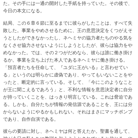
た。その手には一通の開封した手紙を持っていた。その後で、
今日の本文になる。
結局、この６章６節に至るまでに彼らがしたことは、すべて失
敗した。事業をやめさせるために、王の意思決定をくつがえそ
うとしたができなかったし、ネヘミヤの協力者たちのやる気を
なくさせ協力させないようにしようとしたが、彼らは協力をや
めなかった。では、その２つがだめなら、彼らは誰に働き掛け
るか。事業を立ち上げた本人であるネヘミヤに働き掛ける。
「預言者たちを任命して、『ユダに王がいる』と言わせてい
る」というのは明らかに虚偽であり、やってもいないことをや
ったと、断定的に言っている。そして、「今にこのようなこと
が王に聞こえるであろう」と、不利な情報を意思決定者に自分
が持っていくことを、はっきり明言している。これは脅迫であ
る。しかも、自分たちが情報の発信源であることを、王には分
からないようにやるかもしれない。それはまさにマッチポンプ
であり、自作自演である。
彼らの要請に対し、ネヘミヤは何と答えたか。聖書を通して、