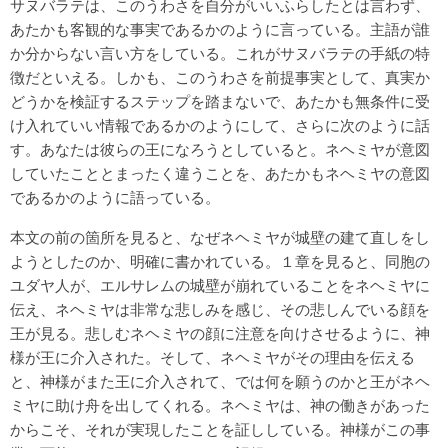
サヌバラテは、このうわさを自分がいいふらしたとは言わず、
あたかも客観的な事実であるかのように言っている。主語が誰
か分からない言い方をしている。これがサヌバラテの手紙の特
徴だといえる。しかも、このうわさを前提事実として、真実か
どうかを検証するステップを踏まないで、あたかも無条件に受
け入れていい情報であるかのようにして、さらに次のように話
す。あなたは彼らの王になろうとしていると。ネヘミヤが意図
していたこととまったく違うことを、あたかもネヘミヤの意図
であるかのように語っている。
本文の前の箇所を見ると、なぜネヘミヤが城壁の建て直しをし
ようとしたのか、明確に書かれている。１章を見ると、同胞の
ユダヤ人が、エルサレムの城壁が崩れていることをネヘミヤに
伝え、ネヘミヤは非常な悲しみを感じ、その悲しんでいる顔を
王が見る。悲しむネヘミヤの顔に注意を向けさせるように、神
様が王に介入された。そして、ネヘミヤがその理由を伝える
と、神様がまた王に介入されて、では何を願うのかと王がネヘ
ミヤに助け舟を出してくれる。ネヘミヤは、神の働きがあった
からこそ、それが実現したことを証ししている。神様がこの事