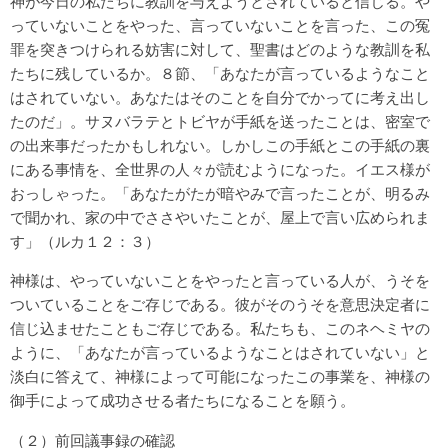
神が今日の私たちに教訓を与えようとされていると信じる。や
っていないことをやった、言っていないことを言った、この冤
罪を突きつけられる妨害に対して、聖書はどのような教訓を私
たちに残しているか。８節、「あなたが言っているようなこと
はされていない。あなたはそのことを自分でかってに考え出し
たのだ」。サヌバラテとトビヤが手紙を送ったことは、密室で
の出来事だったかもしれない。しかしこの手紙とこの手紙の裏
にある事情を、全世界の人々が読むようになった。イエス様が
おっしゃった。「あなたがたが暗やみで言ったことが、明るみ
で聞かれ、家の中でささやいたことが、屋上で言い広められま
す」（ルカ１２：３）
神様は、やっていないことをやったと言っている人が、うそを
ついていることをご存じである。彼がそのうそを意思決定者に
信じ込ませたこともご存じである。私たちも、このネヘミヤの
ように、「あなたが言っているようなことはされていない」と
淡白に答えて、神様によって可能になったこの事業を、神様の
御手によって成功させる者たちになることを願う。
（２）前回議事録の確認