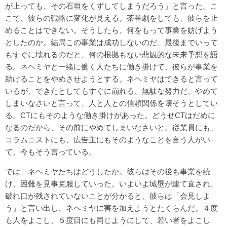
が上っても、その石垣をくずしてしまうだろう」と言った。こ
こで、彼らの戦略に変化が見える。茶番劇をしても、彼らを止
めることはできない。そうしたら、何をもって事業を妨げよう
としたのか。結局この事業は成功しないのだ、最後までいって
もすぐに壊れるのだと、何の根拠もない悲観的な未来予想を語
る。ネヘミヤと一緒に働く人たちに働き掛けて、彼らが事業を
助けることをやめさせようとする。ネヘミヤはできると言って
いるが、できたとしてもすぐに崩れる、無駄な努力だ、やめて
しまいなさいと言って、人と人との信頼関係を壊そうとしてい
る。CTにもそのような働き掛けがあった。どうせCTはだめに
なるのだから、その前にやめてしまいなさいと。従業員にも、
コラムニストにも、広告主にもそのようなことを言う人がい
て、今もそう言っている。
では、ネヘミヤたちはどうしたか。彼らはその後も事業を続
け、困難を見事克服していった。いよいよ城壁が建て直され、
破れ口が残されていないことが分かると、彼らは「会見しよ
う」と言い出し、ネヘミヤに害を加えようとたくらんだ。４度
も人をよこし、５度目にも同じようにして、若い者をよこし