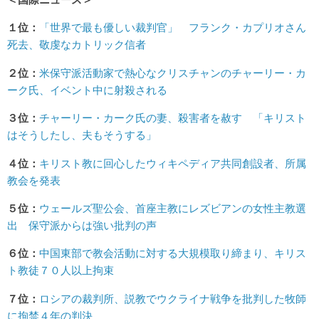
１位：
「世界で最も優しい裁判官」 フランク・カプリオさん
死去、敬虔なカトリック信者
２位：
米保守派活動家で熱心なクリスチャンのチャーリー・カ
ーク氏、イベント中に射殺される
３位：
チャーリー・カーク氏の妻、殺害者を赦す 「キリスト
はそうしたし、夫もそうする」
４位：
キリスト教に回心したウィキペディア共同創設者、所属
教会を発表
５位：
ウェールズ聖公会、首座主教にレズビアンの女性主教選
出 保守派からは強い批判の声
６位：
中国東部で教会活動に対する大規模取り締まり、キリス
ト教徒７０人以上拘束
７位：
ロシアの裁判所、説教でウクライナ戦争を批判した牧師
に拘禁４年の判決